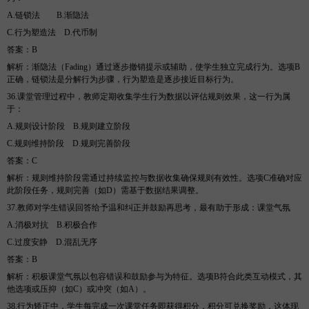
A.链锁法
B
.渐隐法
C.行为塑造法
D
.代币制
答案
：
B
解析
：渐隐法（
Fading）通过逐步撤销提示或辅助，使学生独立完成行为。选项B
正确，链锁法是分解行为步骤，行为塑造是逐步接近目标行为。
36.课堂管理过程中，教师定期收集学生行为数据以评估规则效果，这一行为属
于
：
A.规则设计阶段
B
.规则建立阶段
C.规则维持阶段
D
.规则完善阶段
答案
：
C
解析
：规则维持阶段需通过持续监控与数据收集确保规则有效性。选项
C准确对应
此阶段任务，规则完善（如D）需基于数据结果调整。
37.教师对学生错误回答给予温和纠正并鼓励再思考，最有助于形成
：
课堂气氛
A.消极对抗
B
.积极合作
C.过度安静
D
.混乱无序
答案
：
B
解析
：积极课堂气氛以包容错误和鼓励参与为特征。选项
B符合此类互动模式，其
他选项或压抑（如C）或冲突（如A）。
38.行为矫正中，学生每完成一次课堂任务即获得积分，积分可兑换奖励，这体现