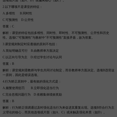
选项或片面（如A、D）或偏离核心（如C）。
2.以下哪项不是课堂的特征
：
A.多维性
B
.同时性
C.可预测性
D
.公开性
答案
：
C
解析
：课堂的特征包括多维性、同时性、即时性、不可预测性、公开性和历史
性。选项
C“可预测性”与教材中“不可预测性”直接矛盾，故为
答案
。
3.课堂规则制定时应遵循的原则不包括
：
A.简短明确且可行
B
.由教师单方面决定
C.以正向引导为主
D
.经过学生讨论与认同
答案
：
B
解析
：课堂规则需教师与学生共同讨论制定，而非教师单方面决定。选项
B违背这
一原则，因此是错误选项。
4.行为矫正原则中，最有效的强化方式是
：
A.频繁使用惩罚
B
.立即强化适当行为
C.完全忽视问题行为
D
.依赖集体绩效奖励
答案
：
B
解析
：行为矫正强调通过及时强化适当行为来促进其重复出现。选项
B符合行为主
义理论的核心，而其他选项或片面（如A、C）或未触及强化本质（如D）。