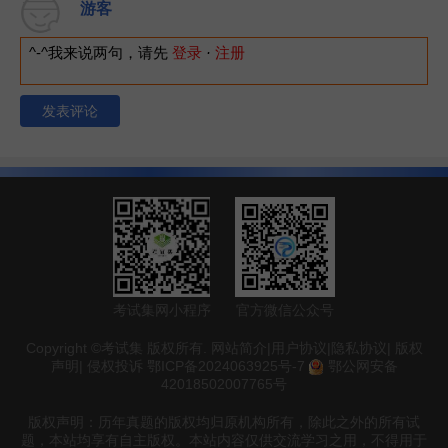
游客
^-^我来说两句，请先
登录
·
注册
发表评论
考试集网小程序
官方微信公众号
Copyright ©考试集 版权所有.
网站简介
|
用户协议
|
隐私协议
|
版权
声明
|
侵权投诉
鄂ICP备2024063925号-7
鄂公网安备
42018502007765号
版权声明：历年真题的版权均归原机构所有，除此之外的所有试
题，本站均享有自主版权。本站内容仅供交流学习之用，不得用于