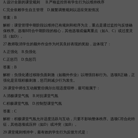
A.设计全新的课堂规则
B
.严格监控所有学生行为以维持秩序
C.完全依赖学生自主管理
D
.频繁调整规则以适应突发情况
答案
：
B
解析
：课堂管理中期阶段以维持已有规则和程序为主，重点是通过监控与反馈确
保秩序。选项
B符合中期阶段的核心，其他选项或偏离重点（如A、C）或过度灵
活（如D）。
27.教师取消学生的额外作业作为对其良好表现的奖励，这体现了
：
A.正强化
B
.负强化
C.正惩罚
D
.负惩罚
答案
：
B
解析
：负强化通过移除负面刺激（如额外作业）以增强目标行为。选项
B正确，正
强化是呈现积极刺激，惩罚则减少行为发生。
28.课堂中师生互动频繁但偶尔出现适度喧哗，最可能属于
：
A.消极课堂气氛
B
.对抗课堂气氛
C.积极课堂气氛
D
.控制型课堂气氛
答案
：
C
解析
：积极课堂气氛允许适度活跃与互动，只要不影响整体秩序。选项
C符合此特
征，其他选项或压抑（如D）或冲突（如B）。
29.课堂规则维持中，最有效的学生行为反馈方式是
：