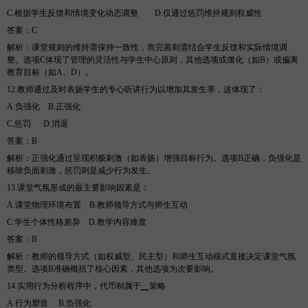
C.根据学生反馈和情境变化动态调整
D
.仅通过惩罚维持规则权威性
答案
：
C
解析
：课堂规则的维持需保持一致性，而完善则需结合学生反馈和实际情境调
整。选项
C体现了管理的灵活性与学生中心原则，其他选项或僵化（如B）或偏离
教育目标（如A、D）。
12.教师通过及时表扬学生的专心听讲行为以增加其发生率，这体现了
：
A.负强化
B
.正强化
C.惩罚
D
.消退
答案
：
B
解析
：正强化通过呈现积极刺激（如表扬）增强目标行为。选项
B正确，负强化是
移除负面刺激，惩罚则是减少行为发生。
13.课堂气氛形成的最主要影响因素是
：
A.课堂物理环境布置
B
.教师领导方式与师生互动
C.学生个体性格差异
D
.教学内容难度
答案
：
B
解析
：教师的领导方式（如权威型、民主型）和师生互动模式直接决定课堂气氛
类型。选项
B准确概括了核心因素，其他选项为次要影响。
14.实用行为分析程序中，代币制属于▁策略
A.行为塑造
B
.负强化