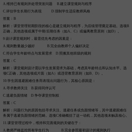
A.维持已有规则并处理突发问题
B
.建立课堂规则与程序
C.评估学生长期行为表现
D
.强制学生适应教师风格
答案
：
B
解析
：课堂管理初期阶段的核心是建立规则与程序，为后续管理奠定基础。选项
B
正确，其他选项或属于中期/后期任务（如A、C）或偏离教育原则（如D）。
9.设计课堂规则时，最需优先考虑的因素是
：
A.规则数量越少越好
B
.完全由教师个人偏好决定
C.符合学生年龄特点与发展需求
D
.照搬其他班级的规则
答案
：
C
解析
：课堂规则设计需以学生发展需求为基础，考虑其年龄特点和认知水平。选
项
C正确，其他选项或片面（如A）或违背教育原则（如B、D）。
10.学生因逃避困难任务而表现出问题行为，其核心原因是
：
A.寻求教师关注
B
.获得同伴认可
C.逃避负面情绪
D
.争夺课堂控制权
答案
：
C
解析
：问题行为的原因包括寻求关注、逃避任务或负面情绪等，其中逃避困难任
务属于逃避负面情绪的范畴。选项
C准确概括了这一动机，其他选项未触及核心。
11.课堂管理过程中，维持和完善规则的关键在于
：
A.教师严格监控所有学生行为
B
.完全参照最初设计的规则执行