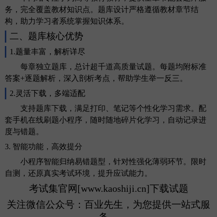
务，完全覆盖教材知识点。题库设计严格遵循教材章节结
构，助力学习者系统掌握知识体系。
二、题库核心优势
1.题量丰富，
解析
详尽
每章独立题库，总计超千道高质量试题。每题均附标准
答案
+逐题
解析
，深入剖析考点，帮助学生举一反三。
2.灵活下载，多端适配
支持题库下载，满足打印、笔记等个性化学习需求。配
套手机在线刷题小程序，随时随地碎片化学习，自动记录进
度与错题。
3. 智能功能，高效提分
小程序智能归纳易错题型，针对性强化薄弱环节。限时
自测，还原真实考试环境，提升应试能力。
考试集官网
[www.kaoshiji.cn]下载试题
关注微信公众号：百业先生，为您提供一站式服