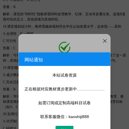
答案
：
B
解析
：课堂的
“同时性”指教师需同时处理教学、纪律、互动等多重任务。选项B直
接对应此定义，其他选项为其他特征。
18.课堂规则设计时，教师需确保规则符合学生认知发展水平，这体现――原则
A.合理性
B
.一致性
C.可行性
D
.民主性
答案
：
C
解析
：可行性原则要求规则具备可操作性和学生理解度。选项
C准确概括了这一原
网站通知
添加微信
则，其他选项如合理性（如A）侧重公平性，民主性（如D）强调学生参与。
19.课堂规则建立时，让学生参与讨论的主要目的是
：
微信号:
kaoshiji888
添加客服为微信好友，人工处理更快
A.减少教师制定规则的工作量
B
本站试卷资源
.增加学生对规则的认同感与遵守意愿
C.完全迁就学生的不合理需求
D
.快速完成规则设计流程
正在根据对应教材逐步更新中........................
答案
：
B
解析
：学生参与规则制定能提升其责任感和内在遵守动机（来源：中公教育、教
材课堂规则建立原则）。选项
B准确概括了这一目的，其他选项或偏离教育目标
如需订阅或定制高端科目试卷
（如A、C、D）。
20.实用行为分析程序中，学生用贴纸兑换奖励，这属于
：
联系客服微信：kaoshiji888
A.代币制
B
.自我管理训练
C.链锁法
D
.渐隐法