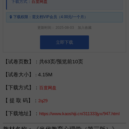
下载方式：
百度网盘
🔒 下载权限：
需
文档VIP
会员（4.00元/一个月）
更新时间：
2025-08-03
加入收藏
立即下载
【
试卷页数
】：共63页/预览前10页
【
试卷大小
】
4.15M
：
【
下载方式
】：
百度网盘
【
提 取 码
】：
2q29
【
下载地址
】：
https://www.kaoshiji.cn/311333jyx/947.html