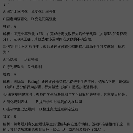
了
：
A.固定比率强化
B
.变化比率强化
C.固定间隔强化
D
.变化间隔强化
答案
：
A
解析
：固定比率强化（
FR）在完成特定次数行为后给予奖励（如每5次任务获积
分）。选项A正确，其他选项涉及时间或次数的不确定性。
39.实用行为分析程序中，教师通过逐步减少辅助提示帮助学生独立解题，这称
为
：
A.渐隐法
B
.链锁法
C.行为塑造法
D
.代币制
答案
：
A
解析
：渐隐法（
Fading）通过逐步撤销提示促进学生自主性。选项A正确，链锁法
（如B）是分解行为步骤，行为塑造（如C）是逐步接近目标。
40.课堂规则建立时，教师向学生解释规则与学习目标的关联性，其主要目的是
：
A.简化规则表述
B
.提升学生对规则的内在认同
C.强制学生记忆规则
D
.快速完成规则制定流程
答案
：
B
解析
：解释规则意义能增强学生的理解与内在遵守动机。选项
B准确概括了这一目
的，其他选项或偏离教育目标（如C、D）或未触及核心（如A）。