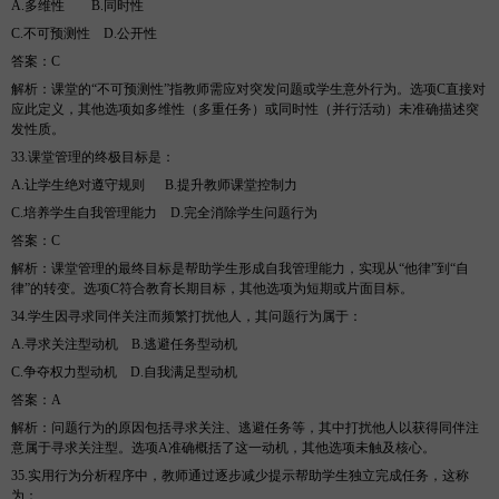
A.多维性
B
.同时性
C.不可预测性
D
.公开性
答案
：
C
解析
：课堂的
“不可预测性”指教师需应对突发问题或学生意外行为。选项C直接对
应此定义，其他选项如多维性（多重任务）或同时性（并行活动）未准确描述突
发性质。
33.课堂管理的终极目标是
：
A.让学生绝对遵守规则
B
.提升教师课堂控制力
C.培养学生自我管理能力
D
.完全消除学生问题行为
答案
：
C
解析
：课堂管理的最终目标是帮助学生形成自我管理能力，实现从
“他律”到“自
律”的转变。选项C符合教育长期目标，其他选项为短期或片面目标。
34.学生因寻求同伴关注而频繁打扰他人，其问题行为属于
：
A.寻求关注型动机
B
.逃避任务型动机
C.争夺权力型动机
D
.自我满足型动机
答案
：
A
解析
：问题行为的原因包括寻求关注、逃避任务等，其中打扰他人以获得同伴注
意属于寻求关注型。选项
A准确概括了这一动机，其他选项未触及核心。
35.实用行为分析程序中，教师通过逐步减少提示帮助学生独立完成任务，这称
为
：