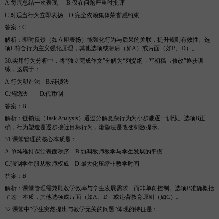
A.每周总结一次表现
B
.仅在问题严重时批评
C.对适当行为立即表扬
D
.完全依赖集体荣誉感约束
答案
：
C
解析
：即时反馈（如立即表扬）能强化行为与后果的关联，提升规则有效性。选
项
C符合行为主义强化原理，其他选项或滞后（如A）或片面（如B、D）。
30.实用行为分析中，将“独立完成作文”分解为“列提纲→写初稿→修改”逐步训
练，这属于
：
A.行为塑造法
B
.链锁法
C.渐隐法
D
.代币制
答案
：
B
解析
：链锁法（
Task Analysis）通过分解复杂行为为小步骤逐一训练。选项B正
确，行为塑造是逐步接近目标行为，渐隐法是改变刺激提示。
31.课堂管理的核心本质是
：
A.单纯维持课堂表面秩序
B
.协调教师教学与学生发展的平衡
C.强制学生服从教师权威
D
.最大化压缩非教学时间
答案
：
B
解析
：课堂管理需兼顾教学效率与学生发展需求，而非单向控制。选项
B准确概括
了这一本质，其他选项或片面（如A、D）或违背教育原则（如C）。
32.课堂中“学生突然提出与教学无关的问题”体现的特征是
：