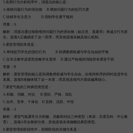
5.实用行为分析程序中，消退法的核心是
：
A.移除问题行为的强化物
B
.增加问题行为的惩罚力度
C.转移学生注意力
D
.强制学生遵守规则
答案
：
A
解析
：消退法通过移除维持问题行为的强化物（如注意、逃避等）来减少行为发
生。选项
A正确描述了这一原理，而其他选项未触及核心机制。
6.课堂管理的本质是
：
A.单纯惩罚学生的违纪行为
B
.协调教师权威与学生自由的平衡
C.仅关注教学进度而忽略学生需求
D
.通过严格规则消除所有课堂干扰
答案
：
B
解析
：课堂管理的核心是协调教师权威与学生自由，在维持秩序的同时促进学生
发展。选项
B准确体现了这一本质，而其他选项均片面或偏离核心。
7.课堂气氛的三种典型类型是
：
A.积极、消极、对抗
B
.宽松、严格、混乱
C.合作、竞争、个体化
D
.安静、活跃、中性
答案
：
A
解析
：课堂气氛通常分为积极、消极和对抗三种类型（来源：百度百科、中公教
育）。选项
A符合教材分类，其他选项未准确概括典型类型。
8.课堂管理的阶段性中，初期阶段的关键任务是
：