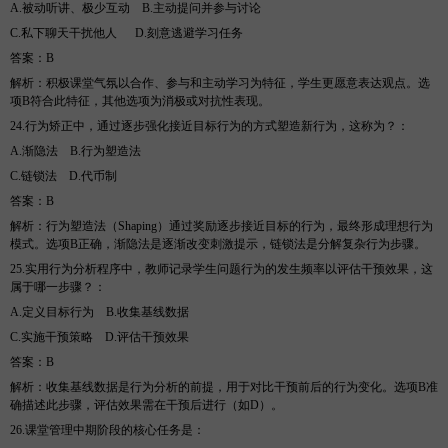
A.被动听讲、极少互动
B
.主动提问并参与讨论
C.私下聊天干扰他人
D
.刻意逃避学习任务
答案
：
B
解析
：积极课堂气氛以合作、参与和主动学习为特征，学生更愿意表达观点。选
项
B符合此特征，其他选项为消极或对抗性表现。
24.行为矫正中，通过逐步强化接近目标行为的方式塑造新行为，这称为？
：
A.渐隐法
B
.行为塑造法
C.链锁法
D
.代币制
答案
：
B
解析
：行为塑造法（
Shaping）通过奖励逐步接近目标的行为，最终形成理想行为
模式。选项B正确，渐隐法是逐渐改变刺激提示，链锁法是分解复杂行为步骤。
25.实用行为分析程序中，教师记录学生问题行为的发生频率以评估干预效果，这
属于哪一步骤？
：
A.定义目标行为
B
.收集基线数据
C.实施干预策略
D
.评估干预效果
答案
：
B
解析
：收集基线数据是行为分析的前提，用于对比干预前后的行为变化。选项
B准
确描述此步骤，评估效果需在干预后进行（如D）。
26.课堂管理中期阶段的核心任务是
：