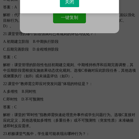
关闭
答案
：
A
解析
：代币制（
Token Economy）通过象征性奖励（如贴纸）兑换实际奖励以强化
一键复制
目标行为。选项A正确，其他选项依赖自主监控（如B）或行为分解（如C、
D）。
21.课堂管理的哪个阶段强调对已有规则的评估与优化？
：
A.初期建立阶段
B
.中期执行阶段
C.后期完善阶段
D
.全程维持阶段
答案
：
C
解析
：课堂管理的阶段性包括初期建立规则、中期维持秩序和后期完善调整，其
中后期阶段需根据实施效果动态优化规则。选项
C准确对应此阶段任务，其他选项
或侧重执行（如B）或未涵盖评估（如D）。
22.课堂中“教师需立即应对突发问题”体现的特征是？
：
A.多维性
B
.同时性
C.即时性
D
.不可预测性
答案
：
C
解析
：课堂的
“即时性”指教师需快速处理意外事件或学生问题行为。选项C直接对
应此定义，其他选项如多维性（多重任务）或不可预测性（突发性质）未准确描
述即时反应需求。
23.积极课堂气氛中，学生最可能表现出哪种行为？
：