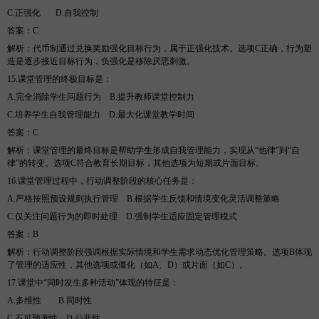
C.正强化
D
.自我控制
答案
：
C
解析
：代币制通过兑换奖励强化目标行为，属于正强化技术。选项
C正确，行为塑
造是逐步接近目标行为，负强化是移除厌恶刺激。
15.课堂管理的终极目标是
：
A.完全消除学生问题行为
B
.提升教师课堂控制力
C.培养学生自我管理能力
D
.最大化课堂教学时间
答案
：
C
解析
：课堂管理的最终目标是帮助学生形成自我管理能力，实现从
“他律”到“自
律”的转变。选项C符合教育长期目标，其他选项为短期或片面目标。
16.课堂管理过程中，行动调整阶段的核心任务是
：
A.严格按照预设规则执行管理
B
.根据学生反馈和情境变化灵活调整策略
C.仅关注问题行为的即时处理
D
.强制学生适应固定管理模式
答案
：
B
解析
：行动调整阶段强调根据实际情境和学生需求动态优化管理策略。选项
B体现
了管理的适应性，其他选项或僵化（如A、D）或片面（如C）。
17.课堂中“同时发生多种活动”体现的特征是
：
A.多维性
B
.同时性
C.不可预测性
D
.公开性