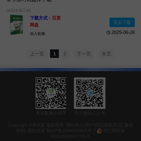
[水利水电工程]
下载方式：
百度
安全下载
网盘
2025-06-26
加入收藏
上一页
1
2
下一页
末页
考试集网小程序
官方微信公众号
Copyright ©考试集 版权所有.
网站简介
|
用户协议
|
隐私协议
|
版权
声明
|
侵权投诉
鄂ICP备2024063925号-7
鄂公网安备
42018502007765号