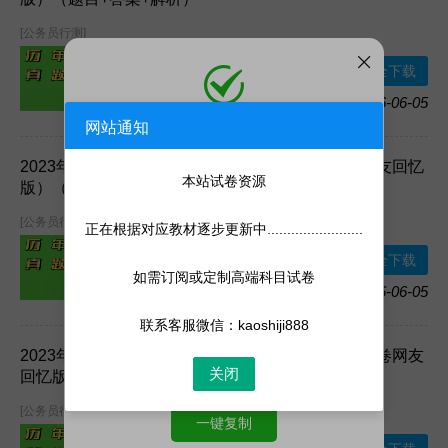
[公务员行测]
提取码：：
9era
下载方式：
百度
安全下载
网盘
资源格式：
Word
资源大小：
2026-06-05
加入收藏
1.15MB
网站通知
添加微信
微信号:
kaoshiji888
2023年国家公务员录用考试《行测》题（地市级网友回忆
添加客服为微信好友，人工处理更快
本站试卷资源
版）（题目+答案+解析）
[公务员行测]
正在根据对应教材逐步更新中........................
提取码：：
fp4g
下载方式：
百度
安全下载
网盘
如需订阅或定制高端科目试卷
资源格式：
Word
资源大小：
2026-06-05
加入收藏
1.19MB
联系客服微信：kaoshiji888
2023年国家公务员录用考试《行测》题（行政执法卷网友
关闭
回忆版）（题目+答案+解析）
[公务员行测]
一键复制
提取码：：
w23j
下载方式：
百度