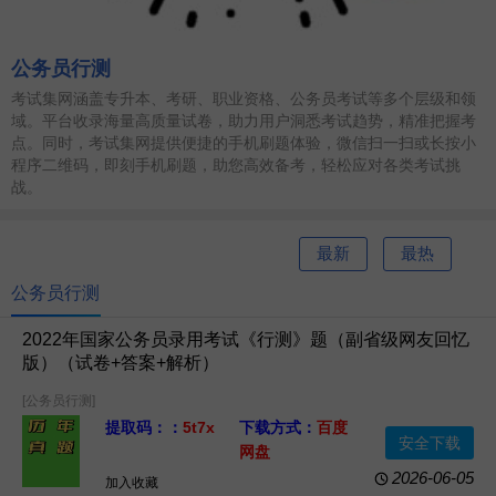
公务员行测
考试集网涵盖专升本、考研、职业资格、公务员考试等多个层级和领
域。平台收录海量高质量试卷，助力用户洞悉考试趋势，精准把握考
点。同时，考试集网提供便捷的手机刷题体验，微信扫一扫或长按小
程序二维码，即刻手机刷题，助您高效备考，轻松应对各类考试挑
战。
最新
最热
公务员行测
2022年国家公务员录用考试《行测》题（副省级网友回忆
版）（试卷+答案+解析）
[公务员行测]
提取码：：
5t7x
下载方式：
百度
安全下载
网盘
资源格式：
Word
资源大小：
2026-06-05
加入收藏