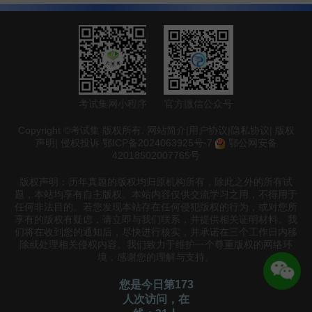
考试集网小程序
官方微信公众号
Copyright ©考试集 版权所有.
网站简介
|
用户协议
|
隐私协议
|
版权
声明
|
侵权投诉
鄂ICP备2024063925号-7
鄂公网安备
42018502007765号
版权声明：历年真题的版权均归原机构所有，除此之外的所有试
题，本站均享有自主版权。本站内容仅供交流学习之用，不得用于
任何非法目的。若您发现本站存在任何侵犯版权的行为，或对您所
享有的版权有疑虑，请立即与我们联系，并提供相关证明材料。我
们将在收到您的通知后，尽快进行核实，并承诺在三个工作日内移
除或处理相关侵权内容。我们致力于维护一个尊重版权的网络环
境，感谢您的理解与支持。
您是今日第173
人次访问，在