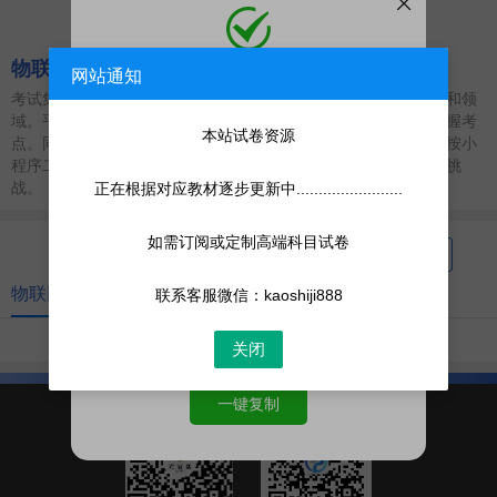
物联网工程
网站通知
添加微信
考试集网涵盖专升本、考研、职业资格、公务员考试等多个层级和领
微信号:
kaoshiji888
域。平台收录海量高质量试卷，助力用户洞悉考试趋势，精准把握考
添加客服为微信好友，人工处理更快
本站试卷资源
点。同时，考试集网提供便捷的手机刷题体验，微信扫一扫或长按小
程序二维码，即刻手机刷题，助您高效备考，轻松应对各类考试挑
战。
正在根据对应教材逐步更新中........................
如需订阅或定制高端科目试卷
最新
最热
物联网工程
联系客服微信：kaoshiji888
共
0
页
0
条
关闭
一键复制