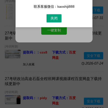
[考研网课]
联系客服微信：kaoshiji888
提取码：：
32z4
下载方式：
百度
安全下载
网盘
资源格式：
网课
资源大小：
1.3TB
2026-07-31
关闭
加入收藏
视频+PDF电子版
一键复制
27考研政治杨攀全程班网课视频课程百度网盘下载持续更
新中
[考研网课]
提取码：：
czs8
下载方式：
百度
安全下载
网盘
资源格式：
网课
资源大小：
32GB
2026-07-24
加入收藏
视频+PDF电子版
27考研政治高途石磊全程班网课视频课程百度网盘下载持
续更新中
[考研网课]
提取码：：
pidy
下载方式：
百度
安全下载
网盘