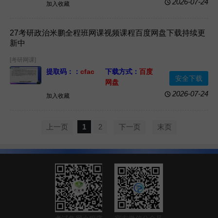
资源格式：
网课
资源大小：
78GB
2026-07-24
加入收藏
视频+文档资料
PDF电子版
27考研政治米鹏全程班网课视频课程百度网盘下载持续更
新中
[考研网课]
提取码：：
cfac
下载方式：
百度
安全下载
网盘
资源格式：
网课
资源大小：
38GB
2026-07-24
加入收藏
视频+文档资料
PDF电子版
上一页
1
2
下一页
末页