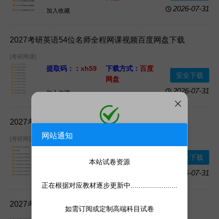
资源格式：
网课
资源大小：
2026-07-31
加入收藏
视频+PDF电子版
5.31TB
2027考研英语54位名师全程网课视频百度网盘下载
[考研网课]
提取码：：
xh59
下载方式：
百度
安全下载
网盘
资源格式：
网课
资源大小：
2026-07-31
加入收藏
视频+文档资料
5.31TB
WordPDF电子版
2027考研数学46位名师全程网课视频百度网盘下载
网站通知
添加微信
[考研网课]
提取码：：
iccg
下载方式：
百度
微信号:
kaoshiji888
安全下载
添加客服为微信好友，人工处理更快
网盘
本站试卷资源
资源格式：
网课
资源大小：
4.6TB
2026-07-31
加入收藏
视频+PDF电子版
正在根据对应教材逐步更新中........................
2027考研政治32位名师全程网课视频百度网盘下载
如需订阅或定制高端科目试卷