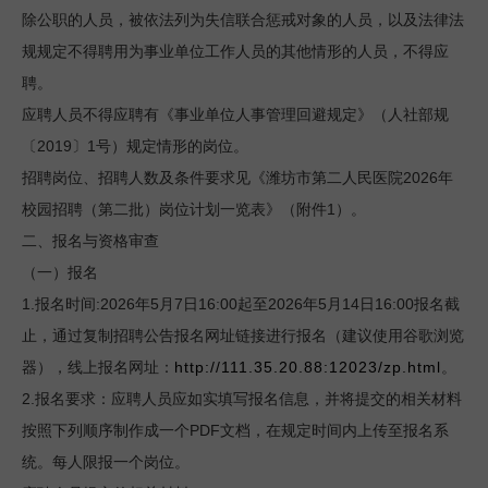
除公职的人员，被依法列为失信联合惩戒对象的人员，以及法律法
规规定不得聘用为事业单位工作人员的其他情形的人员，不得应
聘。
应聘人员不得应聘有《事业单位人事管理回避规定》（人社部规
2019
1
〔
〕
号）规定情形的岗位。
2026
招聘岗位、招聘人数及条件要求见《潍坊市第二人民医院
年
1
校园招聘（第二批）岗位计划一览表》（附件
）。
二、报名与资格审查
（一）报名
1.
:2026
5
7
16:00
2026
5
14
16:00
报名时间
年
月
日
起至
年
月
日
报名截
止，通过复制招聘公告报名网址链接进行报名（建议使用谷歌浏览
http://111.35.20.88:12023/zp.html
器），线上报名网址：
。
2.
报名要求：应聘人员应如实填写报名信息，并将提交的相关材料
PDF
按照下列顺序制作成一个
文档，在规定时间内上传至报名系
统。每人限报一个岗位。