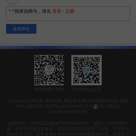
^-^我来说两句，请先
登录
·
注册
发表评论
考试集网小程序
官方微信公众号
Copyright ©考试集 版权所有.
网站简介
|
用户协议
|
隐私协议
|
版权
声明
|
侵权投诉
鄂ICP备2024063925号-7
鄂公网安备
42018502007765号
版权声明：历年真题的版权均归原机构所有，除此之外的所有试
题，本站均享有自主版权。本站内容仅供交流学习之用，不得用于
任何非法目的。若您发现本站存在任何侵犯版权的行为，或对您所