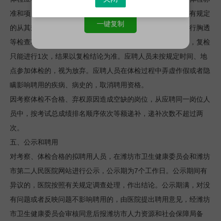
准和项目参照公务员录用体检标准及操作手册执行，国家另有规定
一键复制
的从其规定。体检时，对于已经怀孕的应聘人员，可延期进行胸透
等检查项目。对按规定需要复检的，不得在原体检医院进行，复检
1
只能进行
次，结果以复检结论为准。应聘人员未按规定时间、地
点参加体检的，视为放弃。应聘人员在体检过程中弄虚作假或者隐
瞒影响聘用的疾病、病史的，取消聘用资格。
因考察体检不合格、弃权原因造成空缺的岗位，从应聘同一岗位人
员中，按考试总成绩排名顺序依次等额递补，递补次数不超过两
次。
五、公示和聘用
对考察、体检合格的拟聘用人员，在潍坊市卫生健康委员会和潍坊
7
市第二人民医院网站进行公示，公示期为
个工作日。公示期间有
异议的，医院按照有关规定调查处理，作出结论。公示期满，对没
有问题或者反映问题不影响聘用的，由医院提出聘用意见，经潍坊
市卫生健康委员会审核同意后报潍坊市人力资源和社会保障局备