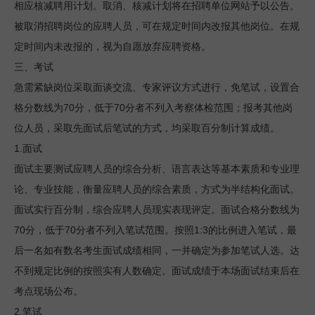
相应核减聘用计划。取消、核减计划将在招聘单位网站予以公告。
被取消招聘岗位的应聘人员，可在规定时间内改报其他岗位。在规
定时间内未改报的，视为自愿放弃应聘资格。
三、考试
急需紧缺岗位采取面谈交流、专家评议方式进行，免笔试，设置合
70
70
格分数线为
分，低于
分者不列入考察体检范围；报考其他岗
位人员，采取先面试后笔试的方式，均采取百分制计算成绩。
1.
面试
面试主要测试应聘人员的综合分析、语言表达等基本素质和专业理
论、专业技能，衡量应聘人员的综合素质，方式为半结构化面试。
面试实行百分制，综合应聘人员现实表现评定。面试合格分数线为
70
70
1:3
分，低于
分者不列入笔试范围。按照
的比例进入笔试，最
后一名如有数名考生面试成绩相同，一并确定为参加笔试人选。达
不到规定比例的按照实有人数确定。面试成绩于本场面试结束后在
考点现场公布。
2.
笔试