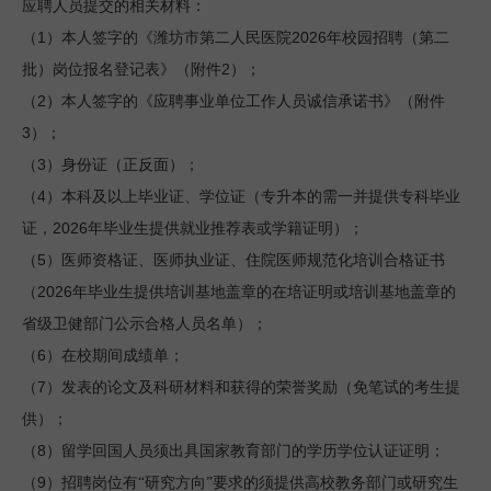
应聘人员提交的相关材料：
1
2026
（
）本人签字的《潍坊市第二人民医院
年校园招聘（第二
2
批）岗位报名登记表》
（附件
）
；
2
（
）本人签字的《应聘事业单位工作人员诚信承诺书》（
附件
3
）；
3
（
）身份证（正反面）；
4
（
）本科及以上毕业证、学位证（专升本的需一并提供专科毕业
2026
证，
年毕业生提供就业推荐表或学籍证明）；
5
（
）医师资格证、医师执业证、住院医师规范化培训合格证书
2026
（
年毕业生提供培训基地盖章的在培证明或培训基地盖章的
省级卫健部门公示合格人员名单）；
6
（
）在校期间成绩单；
7
（
）发表的论文及科研材料和获得的荣誉奖励
（免笔试的考生提
供）
；
8
（
）留学回国人员须出具国家教育部门的学历学位认证证明；
9
（
）招聘岗位有“研究方向”要求的须提供高校教务部门或研究生