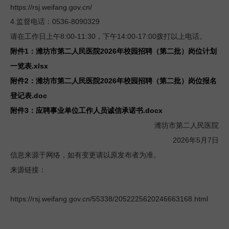
https://rsj.weifang.gov.cn/
4.
0536-8090329
监督电话：
8:00-11:30
14:00-17:00
请在工作日上午
，下午
拨打以上电话。
1
2026
附件
：潍坊市第二人民医院
年校
园招聘（第二批）岗位计划
.xlsx
一览表
2
2026
附件
：潍坊市第二人民医院
年校园招聘（第二批）岗位报名
.doc
登记表
3
.docx
附件
：应聘事
业单位工作人员诚信承诺书
潍坊市第二人民医院
2026
5
7
年
月
日
信息来源于网络，如有变更请以原发布者为准。
来源链接：
https://rsj.weifang.gov.cn/55338/2052225620246663168.html