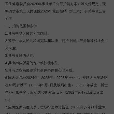
2026
卫生健康委员会
年事业单位公开招聘方案》等文件规定，现
2026
将潍坊市第二人民医院
年校园招聘（第二批）有关事项公告
如下。
一、招聘范围和条件
1.
具有中华人民共和国国籍。
2.
遵守中华人民共和国宪法和法律，拥护中国共产党领导和社会主
义制度。
3.
具有良好的品行。
4.
具有岗位所需的专业或技能条件。
5.
具有适应岗位要求的身体条件和心理素质。
6.
2024
2025
2026
国内外院校
年、
年、
年毕业生。应聘人员年龄应
40
1985
5
7
2026
在
周岁以下（
年
月
日
及以后出生），
年硕士、博士
43
1982
5
7
毕业生报考的，放宽到
周岁及以下（
年
月
日
及以后出
生）。
7.
2026
应聘医师岗位人员，需取得医师资格证（
年八年制毕业除