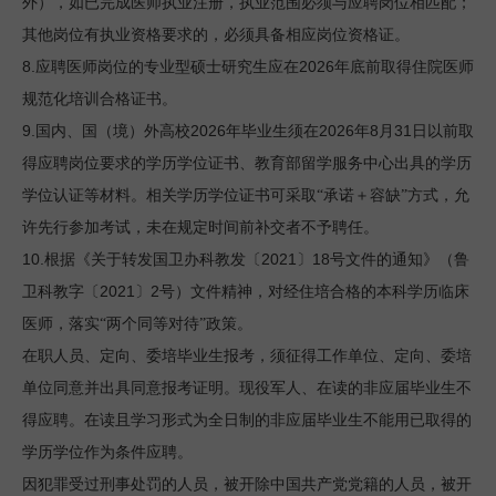
外），如已完成医师执业注册，执业范围必须与应聘岗位相匹配；
其他岗位有执业资格要求的，必须具备相应岗位资格证。
8.
2026
应聘医师岗位的专业型硕士研究生应在
年底前取得住院医师
规范化培训合格证书。
9.
2026
2026
8
31
国内、国（境）外高校
年毕业生须在
年
月
日
以前取
得应聘岗位要求的学历学位证书、教育部留学服务中心出具的学历
学位认证等材料。相关学历学位证书可采取“承诺＋容缺”方式，允
许先行参加考试，未在规定时间前补交者不予聘任。
10.
2021
18
根据《关于转发国卫办科教发〔
〕
号文件的通知》（鲁
2021
2
卫科教字〔
〕
号）文件精神，对经住培合格的本科学历临床
医师，落实“两个同等对待”政策。
在职人员、定向、委培毕业生报考，须征得工作单位、定向、委培
单位同意并出具同意报考证明。现役军人、在读的非应届毕业生不
得应聘。在读且学习形式为全日制的非应届毕业生不能用已取得的
学历学位作为条件应聘。
因犯罪受过刑事处罚的人员，被开除中国共产党党籍的人员，被开