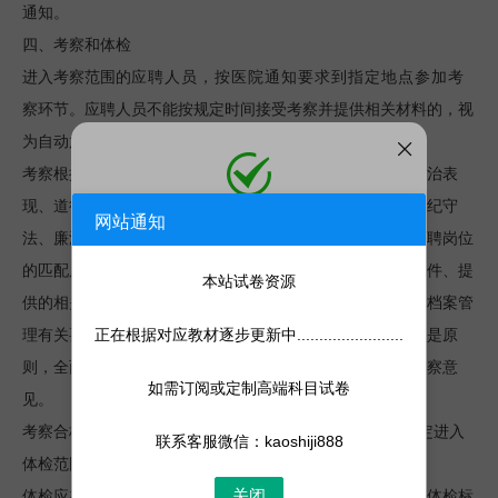
通知。
四、考察和体检
进入考察范围的
应聘人员，按医院通知要求到指定地点参加
考
察环节。应聘人员不能按规定时间接受考察并提供相关材料的，视
为自动放弃。
考察根据岗位条件要求采取多种方式进行，主要考察思想政治表
现、道德品行、能力素质、专业技能、学习和工作表现、遵纪守
网站通知
添加微信
法、廉洁自律等情况，以及是否具有应当回避的情形、与招聘岗位
微信号:
kaoshiji888
的匹配度等情况，并对应聘人员是否符合规定的岗位资格条件、提
添加客服为微信好友，人工处理更快
本站试卷资源
供的相关信息材料是否真实准确等进行再次审核。按照干部档案管
正在根据对应教材逐步更新中........................
理有关要求，加强对考察人选档案的审核。考察坚持实事求是原
则，全面、客观、公正地评价被考察对象，最终形成书面考察意
如需订阅或定制高端科目试卷
见。
1:1
考察合格的，根据考试总成绩，按照招聘计划
的比例确定进入
联系客服微信：kaoshiji888
体检范围人选，达不到规定比例的按照实有人数确定。
关闭
体检应在县级以上综合性医院进行，体检费用由考生承担，体检标