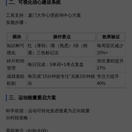
二、可视化信心建设系统
工具支持
：厦门大学心理咨询中心方案
实施步骤
：
模块
操作要点
效果验证
知识树可
红（薄弱）/黄（熟悉）/绿（精
每周盲区减少
视化
通）三色标记法
15%+
碎片时间
30天累积提升
每日完成：5单词+1考点复盘
管理
27%
成就激励
每完成"15分钟超专注"兑换2分钟娱
专注力提升
机制
乐
40%
三、运动能量重启方案
科学依据
：运动可转化焦虑激素为正向能量
分时段策略
：
晨间激活
（6:00-8:00）