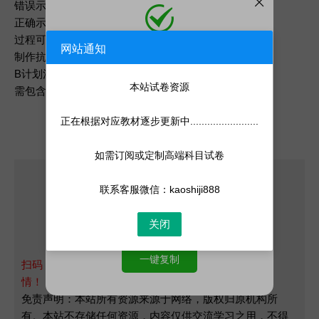
错误示范：每天学12小时
正确示范：解决3个逻辑漏洞
过程可视化
网站通知
添加微信
制作抗压成就墙（5星兑换机制）
微信号:
kaoshiji888
B计划清单
添加客服为微信好友，人工处理更快
本站试卷资源
需包含20条以上备选人生路径
正在根据对应教材逐步更新中........................
如需订阅或定制高端科目试卷
联系客服微信：kaoshiji888
关闭
一键复制
扫码，关注公众号"百业智汇"，获取更多资源更新详
情！！！
免责声明：本站所有资源来源于网络，版权归原机构所
有。本站不存储任何资源，内容仅供交流学习之用，不得