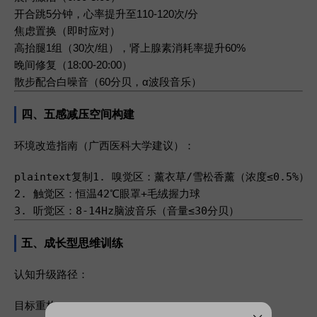
开合跳5分钟，心率提升至110-120次/分
焦虑置换
（即时应对）
高抬腿1组（30次/组），肾上腺素消耗率提升60%
晚间修复
（18:00-20:00）
散步配合白噪音（60分贝，α波段音乐）
四、五感减压空间构建
环境改造指南
（广西医科大学建议）：
plaintext复制1. 嗅觉区：薰衣草/雪松香薰（浓度≤0.5%）  
2. 触觉区：恒温42℃眼罩+毛绒握力球  

3. 听觉区：8-14Hz脑波音乐（音量≤30分贝）
五、成长型思维训练
认知升级路径
：
目标重构