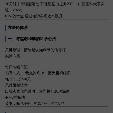
30分钟中等强度运动
可使记忆力提升20%（广西医科大学实
验，2022）
83%的考生
通过倾诉实现效率跃升
方法论体系
一、与焦虑和解的科学心法
关键原理
：情绪是认知调节的信号灯
实操方案
：
每日情绪日记
书写句式："我允许焦虑，因为重视结果"
耗时：5分钟/天
思维阻断技术
出现灾难化思维时，立即执行10次深蹲
4-7-8呼吸法
节奏：吸气4秒→屏息7秒→呼气8秒