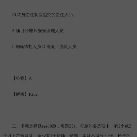
20.
( )
终身责任制应追究的责任人
。
A.
B.
项目经理
安全管理人员
C.
D.
钢筋绑扎人员
混凝土浇筑人员
A
【答案】
P262
【解析】
(
10
2
2
2
二、多项选择题
共
题，每题
分。每题的备选项中，有
个或
1
;
个以上符合题意，至少有
个错项。错选，本题不得分
少选，所选的