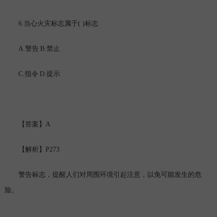
6.
( )
当心火灾标志属于
标志
A.
B.
警告
禁止
C.
D.
指令
提示
A
【答案】
P273
【解析】
警告标志，提醒人们对周围环境引起注意，以免可能发生的危
险。