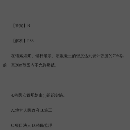
B
【答案】
P83
【解析】
70%
在锚索灌浆、锚杆灌浆、喷混凝土的强度达到设计强度的
以
20m
前，其
范围内不允许爆破。
4.
( )
移民安置规划由
组织实施。
A.
B.
地方人民政府
施工
C.
D.
项目法人
移民监理