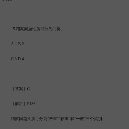
15.
( )
稽察问题性质可分为
类。
A.1 B.2
C.3 D.4
C
【答案】
P186
【解析】
稽察问题性质可分为
“严重”“较重”和“一般”三个类别。