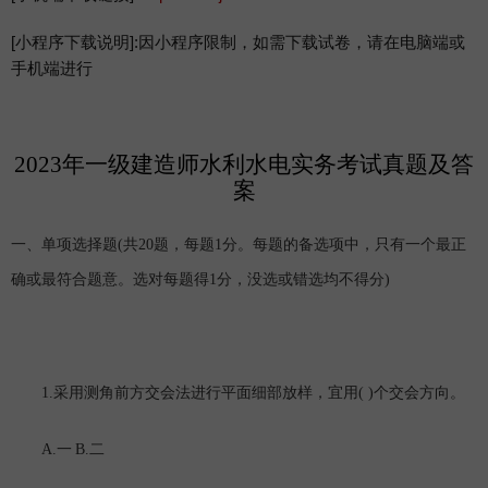
[
小程序下载说明
]
:因小程序限制，如需下载试卷，请在电脑端或
手机端进行
2023
年一级建造师水利水电实务考试真题及答
案
(
20
1
一、单项选择题
共
题，每题
分。每题的备选项中，只有一个最正
1
)
确或最符合题意。选对每题得
分，没选或错选均不得分
1.
( )
采用测角前方交会法进行平面细部放样，宜用
个交会方向。
A.
B.
一
二