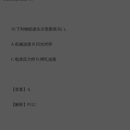
18.
( )
下列钢筋接头示意图表示
。
A.
B.
机械连接
闪光对焊
C.
D.
电渣压力焊
绑扎连接
A
【答案】
P112
【解析】