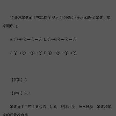
17.
帷幕灌浆的工艺流程①钻孔②冲洗③压水试验④灌浆，灌
( )
浆顺序
。
A.
B.
①→②→③→④
①→③→②→④
C.
D.
②→①→③→④
②→③→①→④
A
【答案】
P67
【解析】
灌浆施工工艺主要包括：钻孔、裂隙冲洗、压水试验、灌浆和灌
浆的质量检查等。