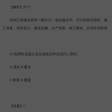
P157
【解析】
水利工程建设程序一般分为：项目建议书、可行性研究报告、施
工准备、初步设计、建设实施、生产准备、竣工验收、后评价等阶段
10.
( )
低塑性混凝土宜在浇筑完毕后进行
养护。
A.
B.
洒水
蓄水
C.
D.
喷雾
覆盖
C
【答案】