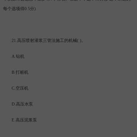
0.5
)
每个选项得
分
21.
( )
高压喷射灌浆三管法施工的机械
。
A.
钻机
B.
打桩机
C.
空压机
D.
高压水泵
E.
高压泥浆泵