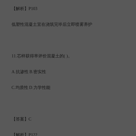
P103
【解析】
低塑性混凝土宜在浇筑完毕后立即喷雾养护
11.
( )
芯样获得率评价混凝土的
。
A.
B.
抗渗性
密实性
C.
D.
均质性
力学性能
C
【答案】
P122
【解析】