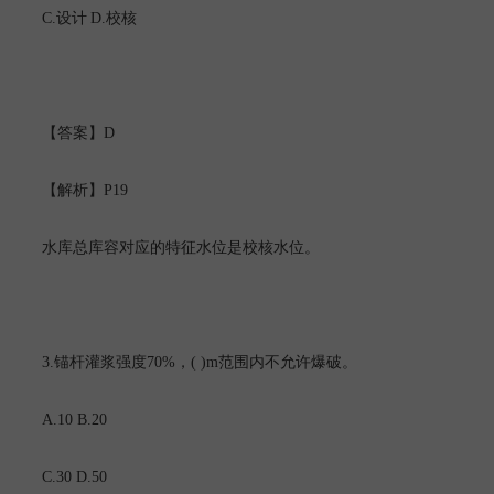
C.
D.
设计
校核
D
【答案】
P19
【解析】
水库总库容对应的特征水位是校核水位。
3.
70%
( )m
锚杆灌浆强度
，
范围内不允许爆破。
A.10 B.20
C.30 D.50