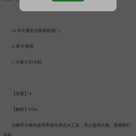
14.
( )
导火索的点燃器材是
。
A.
B.
香
香烟
C.
D.
火柴
打火机
A
【答案】
P154
【解析】
点燃导火索应使用香或专用点火工具，禁止使用火柴、香烟和打
火机。