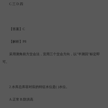
C.
D.
三
四
C
【答案】
P8
【解析】
采用测角前方交会法，宜用三个交会方向，以
“半测回”标定即
可。
2.
( )
水库总库容对应的特征水位是
水位。
A.
B.
正常
防洪高