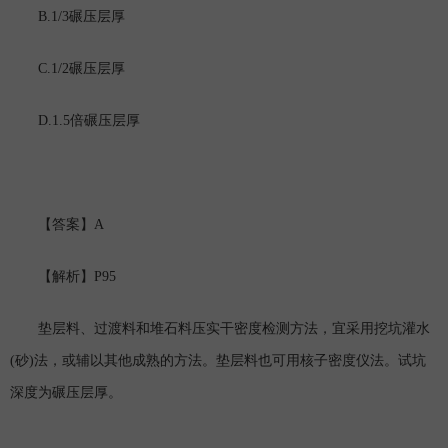
B.1/3
碾压层厚
C.1/2
碾压层厚
D.1.5
倍碾压层厚
A
【答案】
P95
【解析】
垫层料、过渡料和堆石料压实干密度检测方法，宜采用挖坑灌水
(
)
砂
法，或辅以其他成熟的方法。垫层料也可用核子密度仪法。试坑
深度为碾压层厚。