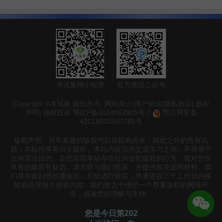
考试集网小程序
官方微信公众号
Copyright ©考试集 版权所有.
网站简介
|
用户协议
|
隐私协议
|
版权
声明
|
侵权投诉
鄂ICP备2024063925号-7
鄂公网安备
42018502007765号
版权声明：历年真题的版权均归原机构所有，除此之外的所有试
题，本站均享有自主版权。本站内容仅供交流学习之用，不得用于
任何非法目的。若您发现本站存在任何侵犯版权的行为，或对您所
享有的版权有疑虑，请立即与我们联系，并提供相关证明材料。我
们将在收到您的通知后，尽快进行核实，并承诺在三个工作日内移
除或处理相关侵权内容。我们致力于维护一个尊重版权的网络环
境，感谢您的理解与支持。
您是今日第202