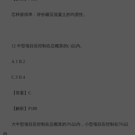
芯样获得率：评价碾压混凝土的均质性。
12.
( )
中型项目应控制在总概算的
以内。
A.1 B.2
C.3 D.4
C
【答案】
P188
【解析】
3%
5%
大中型项目应控制在总概算的
以内，小型项目应控制在
以
内。