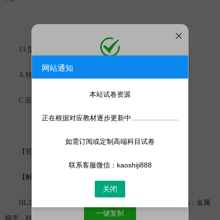
13.
HL220-LJ-500
500
( )
型号为
的水轮机其中“
”表示
。
网站通知
添加微信
A.
B.500r/min
转轮型号
微信号:
kaoshiji888
添加客服为微信好友，人工处理更快
本站试卷资源
C.
500m
D.
应用水头
以内
转轮直径
正在根据对应教材逐步更新中........................
如需订阅或定制高端科目试卷
D
【答案】
联系客服微信：kaoshiji888
P142
【解析】
关闭
HL220-LJ-500,
220
表示转轮型号为
的混流式水轮机，立轴，金属
一键复制
500cm
蜗壳，转轮直径为
。